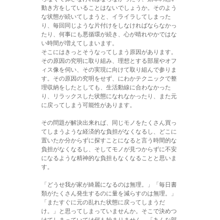
動き方をしていることはないでしょうか。そのよう
な状態が続いてしまうと、イライラしてしまった
り、毎回同じような片付けをしなければならなかっ
たり、何事にも悪循環が続き、心が晴れやかではな
い時間が増えてしまいます。
そこにはきっとそうなってしまう原因があります。
その原因の究明に取り組み、理想とする部屋やオフ
ィス像を伺い、その実現に向けて取り組んで参りま
す。その原因の究明をせず、にわかテクニックで整
理収納をしたとしても、生活動線に合わなかった
り、リラックスした状態になれなかったり、また元
に戻ってしまう可能性があります。
その問題が解決出来れば、同じモノをたくさん買っ
てしまうような経済的な負担がなくなるし、どこに
置いたか分からずに探すことになると言う時間的な
負担がなくなるし、そしてモノが見つからずに不安
になるような精神的な負担もなくなることと思いま
す。
「どうせ我が家が綺麗になるのは無理。」「毎日書
類がたくさん発生するのに量を減らすのは無理。」
「またすぐに元の乱れた状態に戻ってしまうだ
け。」と思ってしまっていませんか。そこで決めつ