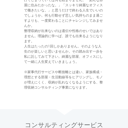
けてしまっていては何も始まりません。「あんな部
屋に住みたかったな。」「スッキリ綺麗なオフィス
で働きたいな。」と思うだけで終わる人生でいいの
でしょうか。何も行動せず悲しい気持ちのまま過ご
すよりも、一度変わることにチャレンジしてみませ
んか。
整理収納が出来ないのは遺伝や性格のせいではあり
ません。理論的に学べば、誰でも出来るようになり
ます。
人生はたったの1回しかありません。そのような人
生のが楽しいと思いませんか。その踏み出す一歩を
私に託してみて下さい。綺麗な部屋、オフィスにし
て一緒に人生変えていきましょう。
※家事代行サービスや断捨離とは違い、家族構成・
理想とする部屋・生活動線等をヒアリングし、モノ
が増えにくく、収納が乱れなくなるようにする、整
理収納コンサルティング事業になります。
コンサルティングサービス