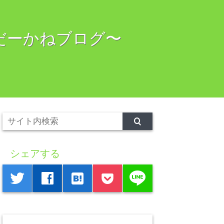
：だーかねブログ〜
シェアする
line
twitter
facebook
hatenabookmark