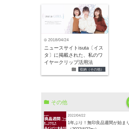
2018/04/24
time
ニュースサイトisuta〔イス
タ〕に掲載された、私のワ
イヤークリップ活用法
folder
収納（その他）
その他
2022/04/22
1年ぶり！無印良品週間が始ま
（2022/4/22〜）