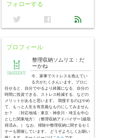
フォローする
twitter
facebook
feed
プロフィール
整理収納ソムリエ：だ
ーかね
今、家事でストレスを抱えてい
る方がたくさんいます。プロに
任せると、自分でやるより綺麗になる、自分の
時間に投資できる、ストレス軽減する、などの
メリットがあると思います。 我慢するのはやめ
て、もっと人生を有意義なものにしてみません
か？ 〔対応地域：東京・神奈川・埼玉を中心
とした関東地方〕（整理収納アドバイザー1級取
得済み。） なお、掃除や整理収納に関するセミ
ナーも開催しています。 どうぞよろしくお願い
致します。ホームページは
こちら
です。