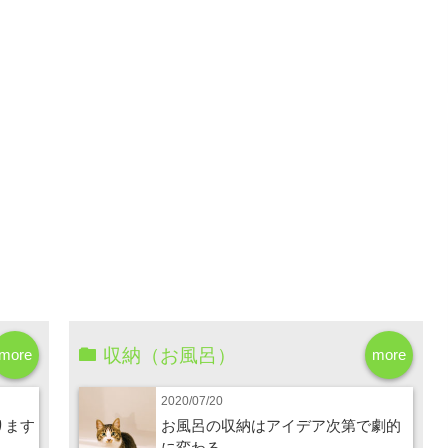
収納（お風呂）
more
more
2020/07/20
ります
お風呂の収納はアイデア次第で劇的
に変わる