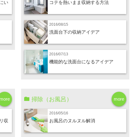
にい
コテを熱いまま収納する方法
2016/08/15
洗面台下の収納アイデア
2016/07/13
機能的な洗面台になるアイデア
掃除（お風呂）
more
more
2016/05/16
リ収
お風呂のヌルヌル解消