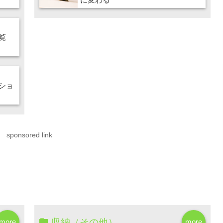
覧
ショ
sponsored link
収納（その他）
more
more