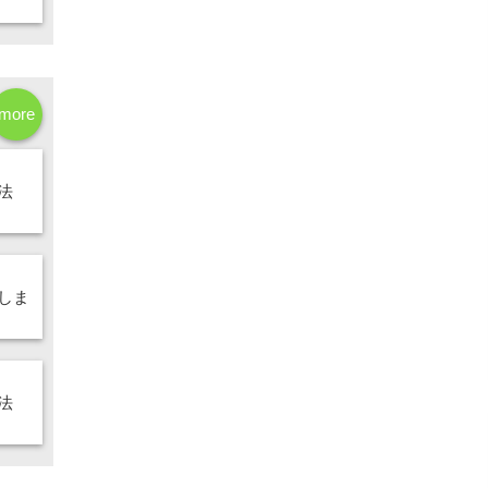
more
法
しま
法