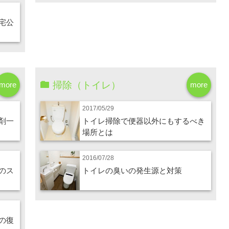
宅公
掃除（トイレ）
more
more
2017/05/29
剤一
トイレ掃除で便器以外にもするべき
場所とは
2016/07/28
のス
トイレの臭いの発生源と対策
の復