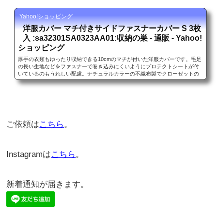
Yahoo!ショッピング
洋服カバー マチ付きサイドファスナーカバー S 3枚
入 :sa32301SA0323AA01:収納の巣 - 通販 - Yahoo!
ショッピング
厚手の衣類もゆったり収納できる10cmのマチが付いた洋服カバーです。毛足
の長い生地などをファスナーで巻き込みにくいようにプロテクトシートが付
いているのもうれしい配慮。ナチュラルカラーの不織布製でクローゼットの
中もすっきりやさしい印象に。もちろん通気性...
ご依頼は
こちら
。
Instagramは
こちら
。
新着通知が届きます。