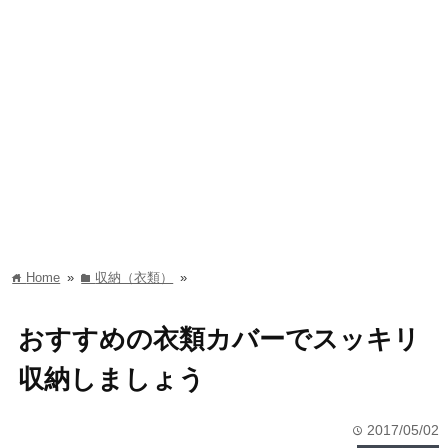
Home
»
収納（衣類）
»
home
folder
おすすめの衣類カバーでスッキリ
収納しましょう
2017/05/02
time