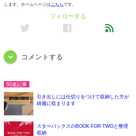
します。ホームページは
こちら
です。
フォローする
twitter
facebook
feed
コメントする
down
関連記事
引き出しには仕切りをつけて収納した方が
綺麗に収まります
スターバックスのBOOK FOR TWOと整理
収納