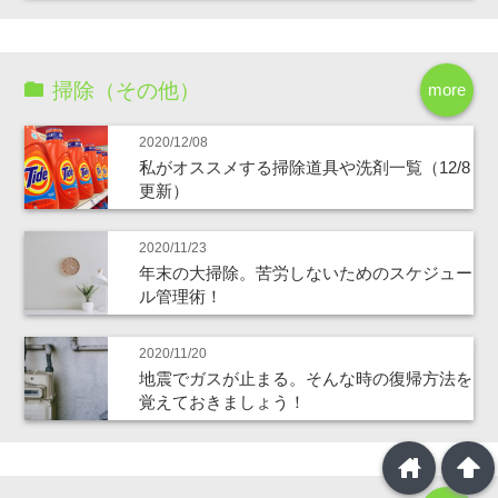
掃除（その他）
more
2020/12/08
私がオススメする掃除道具や洗剤一覧（12/8
更新）
2020/11/23
年末の大掃除。苦労しないためのスケジュー
ル管理術！
2020/11/20
地震でガスが止まる。そんな時の復帰方法を
覚えておきましょう！
home
arrowup