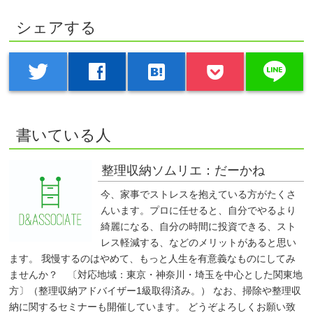
シェアする
line
twitter
facebook
hatenabookmark
書いている人
整理収納ソムリエ：だーかね
今、家事でストレスを抱えている方がたくさ
んいます。プロに任せると、自分でやるより
綺麗になる、自分の時間に投資できる、スト
レス軽減する、などのメリットがあると思い
ます。 我慢するのはやめて、もっと人生を有意義なものにしてみ
ませんか？ 〔対応地域：東京・神奈川・埼玉を中心とした関東地
方〕（整理収納アドバイザー1級取得済み。） なお、掃除や整理収
納に関するセミナーも開催しています。 どうぞよろしくお願い致