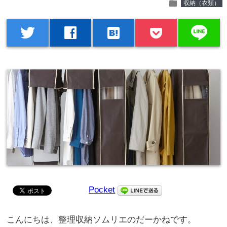
folder
収納（衣類）
line
twitter
facebook
hatenabookmark
Pocket
こんにちは、整理収納ソムリエのだーかねです。