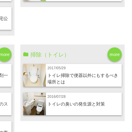
宅公
掃除（トイレ）
more
more
2017/05/29
剤一
トイレ掃除で便器以外にもするべき
場所とは
2016/07/28
のス
トイレの臭いの発生源と対策