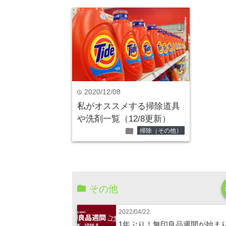
2020/12/08
time
私がオススメする掃除道具
や洗剤一覧（12/8更新）
folder
掃除（その他）
その他
2022/04/22
1年ぶり！無印良品週間が始ま