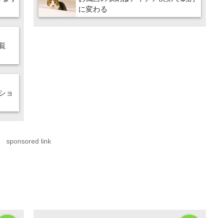
に変わる
覧
ショ
sponsored link