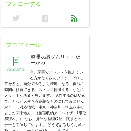
フォローする
twitter
facebook
feed
プロフィール
整理収納ソムリエ：だ
ーかね
今、家事でストレスを抱えてい
る方がたくさんいます。プロに
任せると、自分でやるより綺麗になる、自分の
時間に投資できる、ストレス軽減する、などの
メリットがあると思います。 我慢するのはやめ
て、もっと人生を有意義なものにしてみません
か？ 〔対応地域：東京・神奈川・埼玉を中心
とした関東地方〕（整理収納アドバイザー1級取
得済み。） なお、掃除や整理収納に関するセミ
ナーも開催しています。 どうぞよろしくお願い
致します。ホームページは
こちら
です。