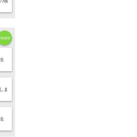
の復
more
法
しま
法