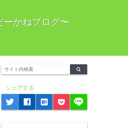
：だーかねブログ〜
シェアする
line
twitter
facebook
hatenabookmark