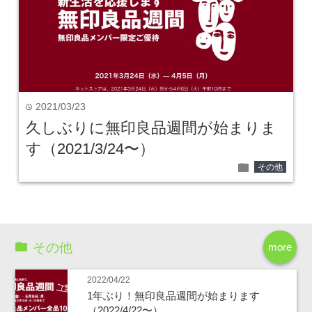
2021/03/23
time
久しぶりに無印良品週間が始まりま
す（2021/3/24〜）
folder
その他
その他
more
2022/04/22
1年ぶり！無印良品週間が始まります
（2022/4/22〜）