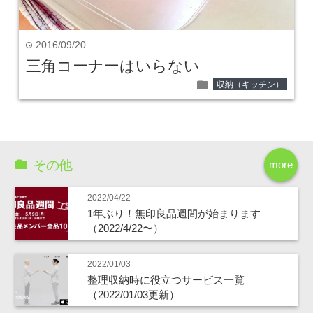
2016/09/20
time
三角コーナーはいらない
folder
収納（キッチン）
その他
more
2022/04/22
1年ぶり！無印良品週間が始まります
（2022/4/22〜）
2022/01/03
整理収納時に役立つサービス一覧
（2022/01/03更新）