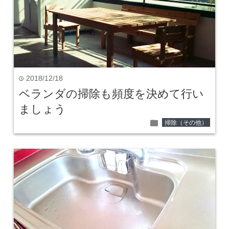
2018/12/18
time
ベランダの掃除も頻度を決めて行い
ましょう
folder
掃除（その他）