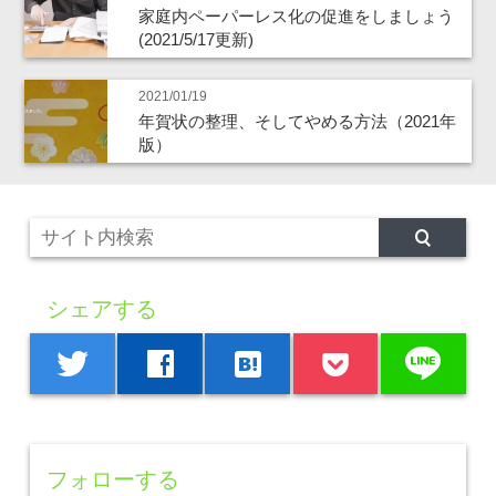
家庭内ペーパーレス化の促進をしましょう
(2021/5/17更新)
2021/01/19
年賀状の整理、そしてやめる方法（2021年
版）
シェアする
line
twitter
facebook
hatenabookmark
フォローする