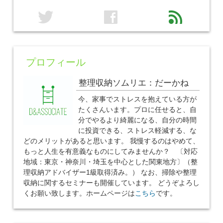
twitter
facebook
feed
プロフィール
整理収納ソムリエ：だーかね
今、家事でストレスを抱えている方が
たくさんいます。プロに任せると、自
分でやるより綺麗になる、自分の時間
に投資できる、ストレス軽減する、な
どのメリットがあると思います。 我慢するのはやめて、
もっと人生を有意義なものにしてみませんか？ 〔対応
地域：東京・神奈川・埼玉を中心とした関東地方〕（整
理収納アドバイザー1級取得済み。） なお、掃除や整理
収納に関するセミナーも開催しています。 どうぞよろし
くお願い致します。ホームページは
こちら
です。