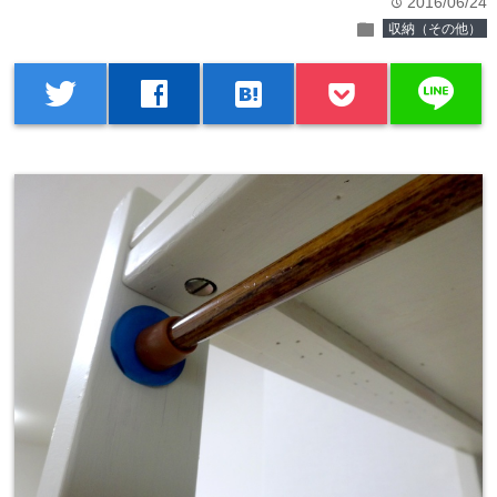
2016/06/24
time
folder
収納（その他）
line
twitter
facebook
hatenabookmark