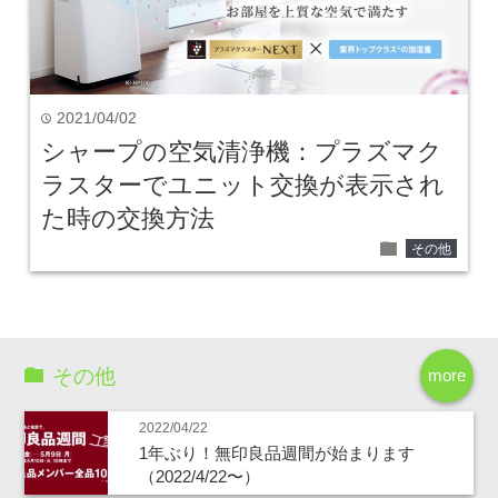
2021/04/02
time
シャープの空気清浄機：プラズマク
ラスターでユニット交換が表示され
た時の交換方法
folder
その他
その他
more
2022/04/22
1年ぶり！無印良品週間が始まります
（2022/4/22〜）