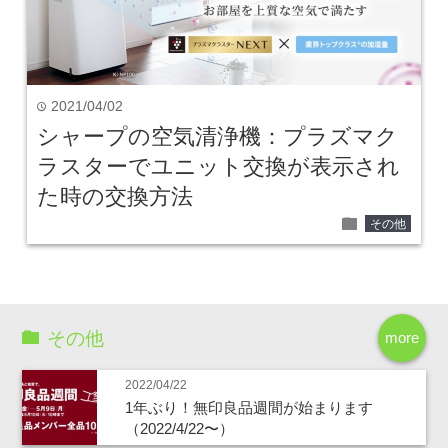
2021/04/02
time
シャープの空気清浄機：プラズマク
ラスターでユニット交換が表示され
た時の交換方法
folder
その他
その他
more
2022/04/22
1年ぶり！無印良品週間が始まります
（2022/4/22〜）