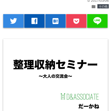
2017/03/06
time
folder
その他
line
twitter
facebook
hatenabookmark