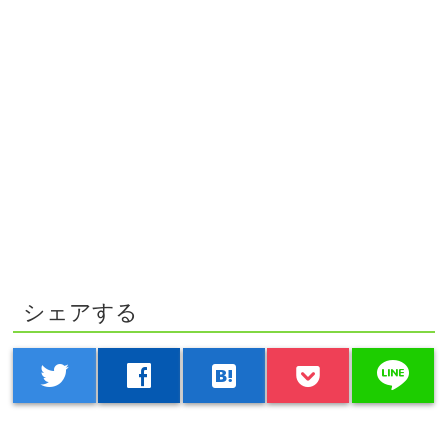
シェアする
line
twitter
facebook
hatenabookmark