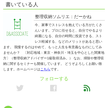
書いている人
整理収納ソムリエ：だーかね
今、家事でストレスを抱えている方がたくさ
んいます。プロに任せると、自分でやるより
綺麗になる、自分の時間に投資できる、スト
レス軽減する、などのメリットがあると思い
ます。 我慢するのはやめて、もっと人生を有意義なものにしてみ
ませんか？ 〔対応地域：東京・神奈川・埼玉を中心とした関東地
方〕（整理収納アドバイザー1級取得済み。） なお、掃除や整理収
納に関するセミナーも開催しています。 どうぞよろしくお願い致
します。ホームページは
こちら
です。
フォローする
twitter
facebook
feed