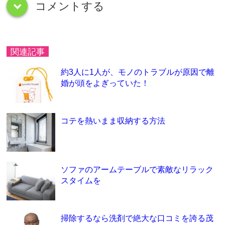
コメントする
down
関連記事
約3人に1人が、モノのトラブルが原因で離
婚が頭をよぎっていた！
コテを熱いまま収納する方法
ソファのアームテーブルで素敵なリラック
スタイムを
掃除するなら洗剤で絶大な口コミを誇る茂