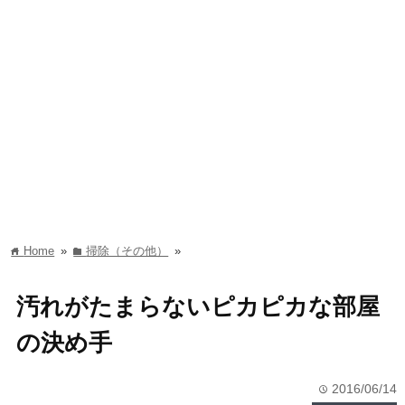
Home
»
掃除（その他）
»
home
folder
汚れがたまらないピカピカな部屋
の決め手
2016/06/14
time