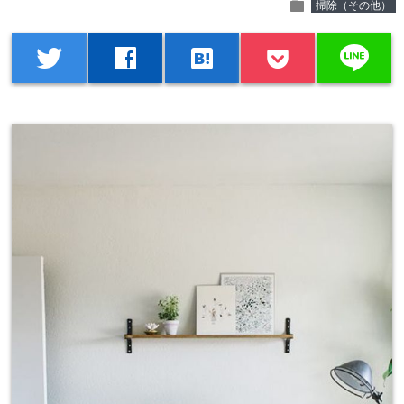
folder
掃除（その他）
line
twitter
facebook
hatenabookmark