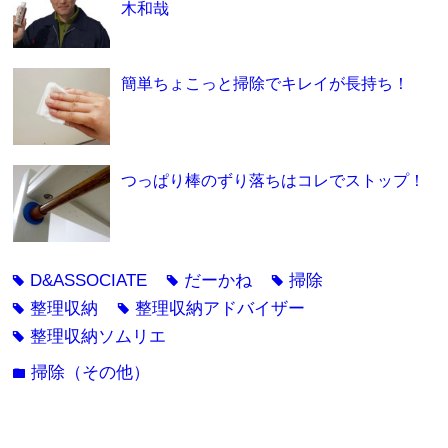
木和哉
簡単ちょこっと掃除でキレイが長持ち！
つっぱり棒のずり落ちはコレでストップ！
D&ASSOCIATE
だーかね
掃除
tag
tag
tag
整理収納
整理収納アドバイザー
tag
tag
整理収納ソムリエ
tag
掃除（その他）
folder